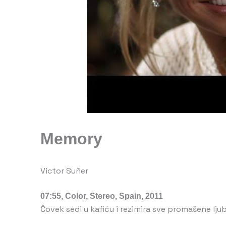
Memory
Victor Suñer
07:55, Color, Stereo, Spain, 2011
Čovek sedi u kafiću i rezimira sve promašene ljub