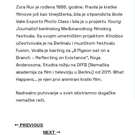
Zora Rux je rođena 1988. godine. Pravila je kratke
filmove još kao tinejdžerka, bila je stipendista škole
Valie Exports Photo Class i bila je u projektu
Young
Journalist
berlinskog Međunarodnog filmskog
festivala. Sa svojim umetničkim projektom
Kinobox
učestvovala je na Berlinalu i muzičkom festivalu
Fusion. Vodila je kasting za „A Pigeon sat on a
Branch – Reflecting on Existance”, Roya
Anderssona. Studira režiju na DFFB (Nemačka
akademija za film i televiziju u Berlinu) od 2011. What
Happens… je njen prvi animirani kratki film.
Nadrealno putovanje u svet ekstremno dugačke
nemačke reči.
PREVIOUS
NEXT