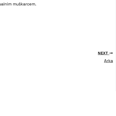
ksualnim muškarcem.
NEXT
Arka