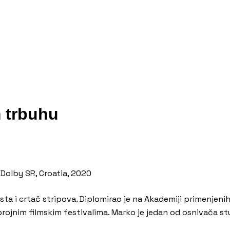
 trbuhu
r, Dolby SR, Croatia, 2020
ista i crtač stripova. Diplomirao je na Akademiji primenjeni
brojnim filmskim festivalima. Marko je jedan od osnivača stu