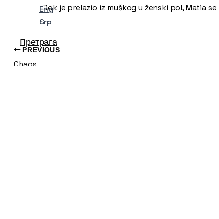
Dok je prelazio iz muškog u ženski pol, Matia 
Eng
Srp
Претрага
PREVIOUS
Chaos