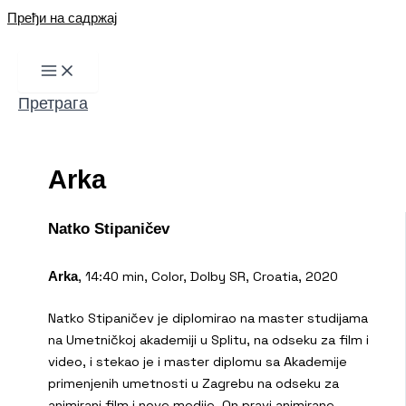
Пређи на садржај
Претрага
Arka
Natko Stipaničev
, 14:40 min, Color, Dolby SR, Croatia, 2020
Arka
Natko Stipaničev je diplomirao na master studijama
na Umetničkoj akademiji u Splitu, na odseku za film i
video, i stekao je i master diplomu sa Akademije
primenjenih umetnosti u Zagrebu na odseku za
animirani film i nove medije. On pravi animirane