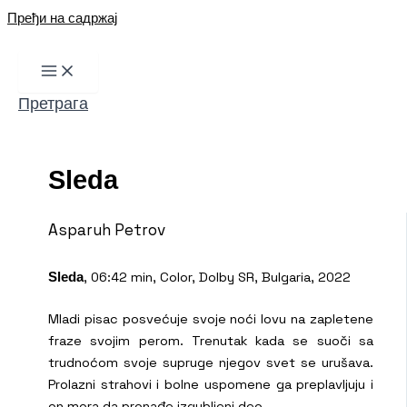
Пређи на садржај
Претрага
Sleda
Asparuh Petrov
, 06:42 min, Color, Dolby SR, Bulgaria, 2022
Sleda
Mladi pisac posvećuje svoje noći lovu na zapletene
fraze svojim perom. Trenutak kada se suoči sa
trudnoćom svoje supruge njegov svet se urušava.
Prolazni strahovi i bolne uspomene ga preplavljuju i
on mora da pronađe izgubljeni deo.