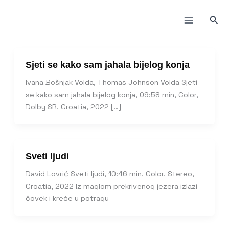
Пређи
на
Прет
садржај
Sjeti se kako sam jahala bijelog konja
Ivana Bošnjak Volda, Thomas Johnson Volda Sjeti
se kako sam jahala bijelog konja, 09:58 min, Color,
Dolby SR, Croatia, 2022 […]
Sveti ljudi
David Lovrić Sveti ljudi, 10:46 min, Color, Stereo,
Croatia, 2022 Iz maglom prekrivenog jezera izlazi
čovek i kreće u potragu