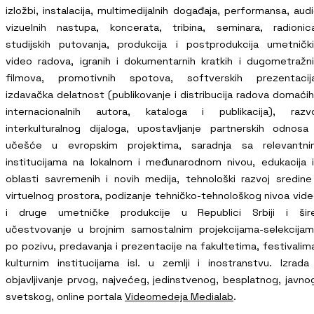
izložbi, instalacija, multimedijalnih događaja, performansa, aud
vizuelnih nastupa, koncerata, tribina, seminara, radionic
studijskih putovanja, produkcija i postprodukcija umetničk
video radova, igranih i dokumentarnih kratkih i dugometražn
filmova, promotivnih spotova, softverskih prezentacija
izdavačka delatnost (publikovanje i distribucija radova domaćih
internacionalnih autora, kataloga i publikacija), razvo
interkulturalnog dijaloga, upostavljanje partnerskih odnosa
učešće u evropskim projektima, saradnja sa relevantni
institucijama na lokalnom i međunarodnom nivou, edukacija 
oblasti savremenih i novih medija, tehnološki razvoj sredine
virtuelnog prostora, podizanje tehničko-tehnološkog nivoa vid
i druge umetničke produkcije u Republici Srbiji i šire
učestvovanje u brojnim samostalnim projekcijama-selekcija
po pozivu, predavanja i prezentacije na fakultetima, festivalim
kulturnim institucijama isl. u zemlji i inostranstvu. Izrada
objavljivanje prvog, najvećeg, jedinstvenog, besplatnog, javno
svetskog, online portala
Videomedeja Medialab
.