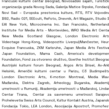
Francuski kulturni centar Beograd, Novosadski sajam, Turistič
organizacija grada Novog Sada, Galerija Matice Srpske, Fondaci
Novi Sad – Evropska prestonica kulture, RTS, RTV Vojvodin
B92, Radio 021, SEEcult, ReFoto, Dnevnik, Art Magazin, Studio 
EAI New York, Microcinema Inc. San Francisko, Netherlan
Institute for Media Arts - Montevideo, WRO Media Art Centa
New Media Scotland Glasgow, London Electronic Arts
Videotage Hong-Kong, Videopozitiv Liverpul/Mančester, Heu
Exquise Francuska, ZKM Karlsruhe, Japan Media Arts Festiva
Japan Foundation, Mama Cash, America’s developmen
Foundation, Fond za otvoreno društvo, Goethe Institut Beogra
Austrijski kulturni forum Beograd, Argos Arts Brisel, Av-Ark
Helsinki, Američki kulturni centar u Parizu, C3 Budimpešt
London Electronic Arts, K-motion Montreal, Media Wav
Mađarska, Elektra Zagreb, Arheology Bugarska, Akademij
umetnosti u Rumuniji, Akademija umetnosti u Mađarskoj, Linda
Centar Tirana, Centar za savremenu umetnost Sarajevo
Prohelevetia Swiss Arts Council, Kultur Kontakt Austria, Japans
Fondacija Tokio, LEA London, Asocijacija Apostrof, Promofes