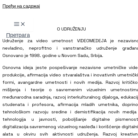
Пређи на садржај
O UDRUŽENJU
Претрага
Udruženje za video umetnost VIDEOMEDEJA je nezavisno
nevladino, neprofitno i vanstranačko udruženje građana
Osnovano je 1998. godine u Novom Sadu, Srbija.
Osnovna ideja jeste pospešivanje nezavisne umetničke vid
produkcije, afirmacija video stvaralaštva i inovativnih umetničk
formi, avangardne umetnosti i novih medija. Razvoj kritičk
mišljenja i teorije o savremenim vizuelnim umetnostima
međunarodna saradnja, razvoj interkulturalnog dijaloga, edukaci
studenata i profesora, afirmacija mladih umetnika, doprin
tehnološkom razvoju sredine i demistifikacija novih medija
tehnologija u javnosti, poboljšanje digitalne pismenost
digitalizacija savremenog vizuelnog nasleđa i korišćenje digitaln
alata u okviru svih aktivnosti udruženja. Razvoj kreativ