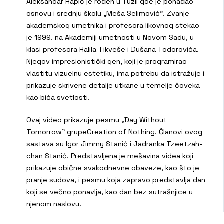
Aleksandar Rapić je rođen u Tuzli gde je pohađao
osnovu i srednju školu „Meša Selimović”. Zvanje
akademskog umetnika i profesora likovnog stekao
je 1999. na Akademiji umetnosti u Novom Sadu, u
klasi profesora Halila Tikveše i Dušana Todorovića.
Njegov impresionistički gen, koji je programirao
vlastitu vizuelnu estetiku, ima potrebu da istražuje i
prikazuje skrivene detalje utkane u temelje čoveka
kao bića svetlosti.
Ovaj video prikazuje pesmu „Day Without
Tomorrow” grupeCreation of Nothing. Članovi ovog
sastava su Igor Jimmy Stanić i Jadranka Tzeetzah-
chan Stanić. Predstavljena je mešavina videa koji
prikazuje obične svakodnevne obaveze, kao što je
pranje sudova, i pesmu koja zapravo predstavlja dan
koji se večno ponavlja, kao dan bez sutrašnjice u
njenom naslovu.