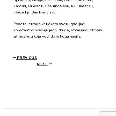
Karolini, Minesoti, Los Anđelesu, Nju Orleansu,
Filadelfiji i San Francisku.
Poseta strogo kritičkom svetu gde ljudi
konstantno vređaju jedni druge, stvarajući otrovnu
atmosferu koja vodi do vrtloga nasilja.
PREVIOUS
NEXT