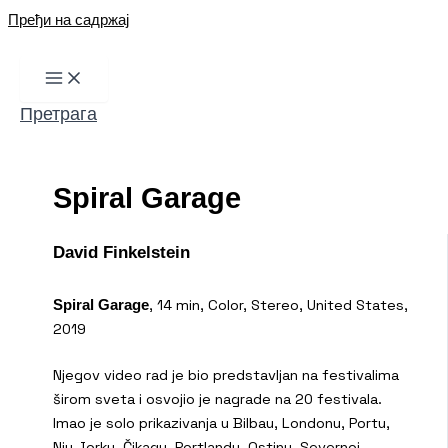
Пређи на садржај
Претрага
Spiral Garage
David Finkelstein
, 14 min, Color, Stereo, United States,
Spiral Garage
2019
Njegov video rad je bio predstavljan na festivalima
širom sveta i osvojio je nagrade na 20 festivala.
Imao je solo prikazivanja u Bilbau, Londonu, Portu,
Nju Jorku, Čikagu, Portlandu, Ostinu, Severnoj