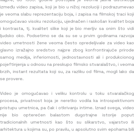
između video zapisa, koji je bio u nižoj rezoluciji i podrazumevao
je veoma slabu reprezentaciju boja, i zapisa na filmskoj traci koji
omogućavao visoku rezoluciju, ujednačen i raskošan kvalitet boja
i kontrasta, tj. kvalitet slike koji je bio merljiv sa onim što vidi
ljudsko oko. Podsetimo se da su se u prvim godinama razvoja
video umetnosti žene veoma često opredeljivale za video kao
glavno izražajno sredstvo najpre zbog konfrontirajuće prirode
samog medija, inferiornosti, jednostavnosti ali i produkcionog
pojeftinjenja u odnosu na preskupo filmsko stvaralaštvo, i veoma
brzih, instant rezultata koji su, za razliku od filma, mogli lako da
se provere.
Video je omogućavao i veliku kontrolu u toku stvaralačkog
procesa, privatnost koja je neretko vodila ka introspektivnom
pristupu umetnica, pa čak i otkrivanju intime. Iznad svega, video
nije bio opterećen balastom dugotrajne istorije poput
tradicionalnih umetnosti kao što su slikarstvo, vajarstvo ili
arhitektura u kojima su, po pravilu, u apsolutno svim epohama bili