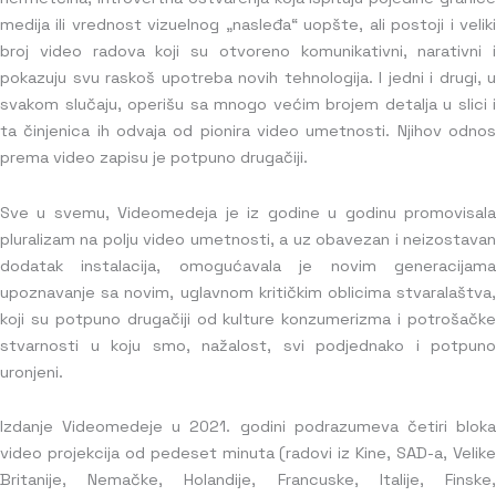
medija ili vrednost vizuelnog „nasleđa“ uopšte, ali postoji i veliki
broj video radova koji su otvoreno komunikativni, narativni i
pokazuju svu raskoš upotreba novih tehnologija. I jedni i drugi, u
svakom slučaju, operišu sa mnogo većim brojem detalja u slici i
ta činjenica ih odvaja od pionira video umetnosti. Njihov odnos
prema video zapisu je potpuno drugačiji.
Sve u svemu, Videomedeja je iz godine u godinu promovisala
pluralizam na polju video umetnosti, a uz obavezan i neizostavan
dodatak instalacija, omogućavala je novim generacijama
upoznavanje sa novim, uglavnom kritičkim oblicima stvaralaštva,
koji su potpuno drugačiji od kulture konzumerizma i potrošačke
stvarnosti u koju smo, nažalost, svi podjednako i potpuno
uronjeni.
Izdanje Videomedeje u 2021. godini podrazumeva četiri bloka
video projekcija od pedeset minuta (radovi iz Kine, SAD-a, Velike
Britanije, Nemačke, Holandije, Francuske, Italije, Finske,