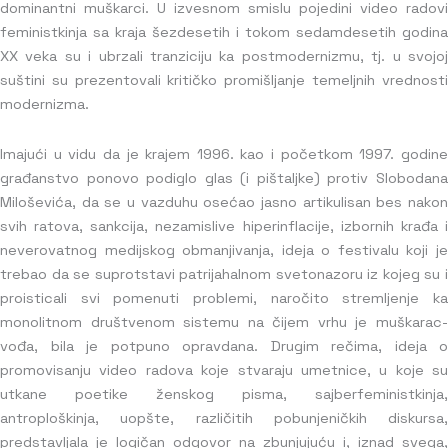
dominantni muškarci. U izvesnom smislu pojedini video radovi
feministkinja sa kraja šezdesetih i tokom sedamdesetih godina
XX veka su i ubrzali tranziciju ka postmodernizmu, tj. u svojoj
suštini su prezentovali kritičko promišljanje temeljnih vrednosti
modernizma.
Imajući u vidu da je krajem 1996. kao i početkom 1997. godine
građanstvo ponovo podiglo glas (i pištaljke) protiv Slobodana
Miloševića, da se u vazduhu osećao jasno artikulisan bes nakon
svih ratova, sankcija, nezamislive hiperinflacije, izbornih krađa i
neverovatnog medijskog obmanjivanja, ideja o festivalu koji je
trebao da se suprotstavi patrijahalnom svetonazoru iz kojeg su i
proisticali svi pomenuti problemi, naročito stremljenje ka
monolitnom društvenom sistemu na čijem vrhu je muškarac-
vođa, bila je potpuno opravdana. Drugim rečima, ideja o
promovisanju video radova koje stvaraju umetnice, u koje su
utkane poetike ženskog pisma, sajberfeministkinja,
antroploškinja, uopšte, različitih pobunjeničkih diskursa,
predstavljala je logičan odgovor na zbunjujuću i, iznad svega,