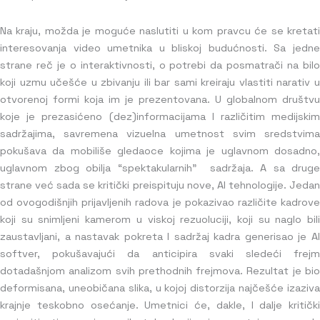
Na kraju, možda je moguće naslutiti u kom pravcu će se kretati
interesovanja video umetnika u bliskoj budućnosti. Sa jedne
strane reč je o interaktivnosti, o potrebi da posmatrači na bilo
koji uzmu učešće u zbivanju ili bar sami kreiraju vlastiti narativ u
otvorenoj formi koja im je prezentovana. U globalnom društvu
koje je prezasićeno (dez)informacijama I različitim medijskim
sadržajima, savremena vizuelna umetnost svim sredstvima
pokušava da mobiliše gledaoce kojima je uglavnom dosadno,
uglavnom zbog obilja “spektakularnih” sadržaja. A sa druge
strane već sada se kritički preispituju nove, AI tehnologije. Jedan
od ovogodišnjih prijavljenih radova je pokazivao različite kadrove
koji su snimljeni kamerom u viskoj rezuoluciji, koji su naglo bili
zaustavljani, a nastavak pokreta I sadržaj kadra generisao je AI
softver, pokušavajući da anticipira svaki sledeći frejm
dotadašnjom analizom svih prethodnih frejmova. Rezultat je bio
deformisana, uneobičana slika, u kojoj distorzija najčešće izaziva
krajnje teskobno osećanje. Umetnici će, dakle, I dalje kritički