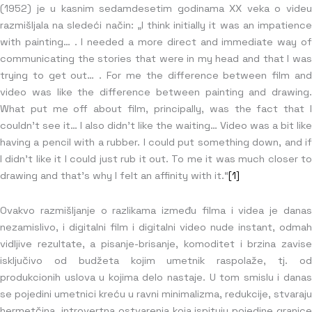
(1952) je u kasnim sedamdesetim godinama XX veka o videu
razmišljala na sledeći način: „I think initially it was an impatience
with painting… . I needed a more direct and immediate way of
communicating the stories that were in my head and that I was
trying to get out… . For me the difference between film and
video was like the difference between painting and drawing.
What put me off about film, principally, was the fact that I
couldn’t see it… I also didn’t like the waiting… Video was a bit like
having a pencil with a rubber. I could put something down, and if
I didn’t like it I could just rub it out. To me it was much closer to
drawing and that’s why I felt an affinity with it.“
[1]
Ovakvo razmišljanje o razlikama između filma i videa je danas
nezamislivo, i digitalni film i digitalni video nude instant, odmah
vidljive rezultate, a pisanje-brisanje, komoditet i brzina zavise
isključivo od budžeta kojim umetnik raspolaže, tj. od
produkcionih uslova u kojima delo nastaje. U tom smislu i danas
se pojedini umetnici kreću u ravni minimalizma, redukcije, stvaraju
hermetčina, introvertna ostvarenja koja ispituju pojedine granice