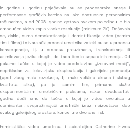
Iz godine u godinu pojačavale su se procesorske snage i
performanse grafičkih kartica na lako dostupnim personalnim
računarima, a od 2008. godine gotovo svakom pojedincu je bio
omogućen video zapis visoke rezolucije (minimum 2K). Dešavala
se, dakle, burna demokratizacija i demistifikacija videa (samim
tim i filma) i stvaralački procesi umetnika zatekli su se u procesu
konvergencije, tj. u procesu preuzimanja, transkodiranja ili
asimilovanja jezika drugih, do tada često separatnih medija. Od
polazne tačke u kojoj je video predstavljao „izolovani medij“,
neprikladan za televizijsku eksploataciju i galerijsku promociju
(opet zbog male rezolucije, tj. male veličine ekrana i slabog
kvaliteta slike), pa je, samim tim, primarno služio
eksperimentalnim umetničkim praksama, nakon dvadesetak
godina došli smo do tačke u kojoj je video evoluirao u
dominantan, sveprožimajući umetnički izraz, neizostavan deo
svakog galerijskog prostora, koncertne dvorane, i sl.
Feministička video umetnica i spisateljica Catherine Elwes