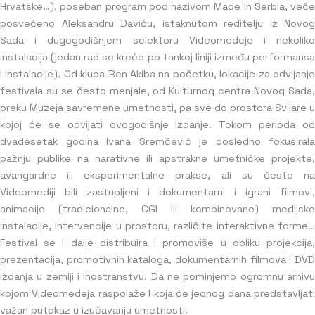
Hrvatske…), poseban program pod nazivom Made in Serbia, veče
posvećeno Aleksandru Daviću, istaknutom reditelju iz Novog
Sada i dugogodišnjem selektoru Videomedeje i nekoliko
instalacija (jedan rad se kreće po tankoj liniji između performansa
i instalacije). Od kluba Ben Akiba na početku, lokacije za odvijanje
festivala su se često menjale, od Kulturnog centra Novog Sada,
preku Muzeja savremene umetnosti, pa sve do prostora Svilare u
kojoj će se odvijati ovogodišnje izdanje. Tokom perioda od
dvadesetak godina Ivana Sremčević je dosledno fokusirala
pažnju publike na narativne ili apstrakne umetničke projekte,
avangardne ili eksperimentalne prakse, ali su često na
Videomediji bili zastupljeni i dokumentarni i igrani filmovi,
animacije (tradicionalne, CGI ili kombinovane) medijske
instalacije, intervencije u prostoru, različite interaktivne forme…
Festival se I dalje distribuira i promoviše u obliku projekcija,
prezentacija, promotivnih kataloga, dokumentarnih filmova i DVD
izdanja u zemlji i inostranstvu. Da ne pominjemo ogromnu arhivu
kojom Videomedeja raspolaže I koja će jednog dana predstavljati
važan putokaz u izučavanju umetnosti.