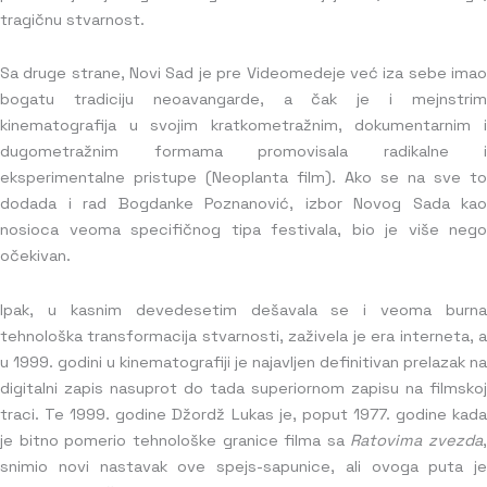
tragičnu stvarnost.
Sa druge strane, Novi Sad je pre Videomedeje već iza sebe imao
bogatu tradiciju neoavangarde, a čak je i mejnstrim
kinematografija u svojim kratkometražnim, dokumentarnim i
dugometražnim formama promovisala radikalne i
eksperimentalne pristupe (Neoplanta film). Ako se na sve to
dodada i rad Bogdanke Poznanović, izbor Novog Sada kao
nosioca veoma specifičnog tipa festivala, bio je više nego
očekivan.
Ipak, u kasnim devedesetim dešavala se i veoma burna
tehnološka transformacija stvarnosti, zaživela je era interneta, a
u 1999. godini u kinematografiji je najavljen definitivan prelazak na
digitalni zapis nasuprot do tada superiornom zapisu na filmskoj
traci. Te 1999. godine Džordž Lukas je, poput 1977. godine kada
je bitno pomerio tehnološke granice filma sa
Ratovima zvezda
,
snimio novi nastavak ove spejs-sapunice, ali ovoga puta je