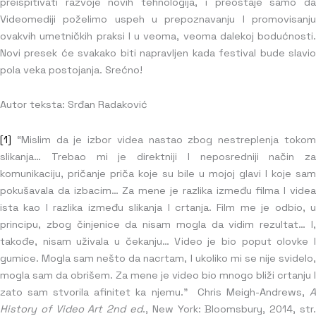
preispitivati razvoje novih tehnologija, i preostaje samo da
Videomediji poželimo uspeh u prepoznavanju I promovisanju
ovakvih umetničkih praksi I u veoma, veoma dalekoj bodućnosti.
Novi presek će svakako biti napravljen kada festival bude slavio
pola veka postojanja. Srećno!
Autor teksta: Srđan Radaković
[1]
“Mislim da je izbor videa nastao zbog nestreplenja tokom
slikanja… Trebao mi je direktniji I neposredniji način za
komunikaciju, pričanje priča koje su bile u mojoj glavi I koje sam
pokušavala da izbacim… Za mene je razlika između filma I videa
ista kao I razlika između slikanja I crtanja. Film me je odbio, u
principu, zbog činjenice da nisam mogla da vidim rezultat… I,
takođe, nisam uživala u čekanju… Video je bio poput olovke I
gumice. Mogla sam nešto da nacrtam, I ukoliko mi se nije svidelo,
mogla sam da obrišem. Za mene je video bio mnogo bliži crtanju I
zato sam stvorila afinitet ka njemu.” Chris Meigh-Andrews,
A
History of Video Art 2nd ed
., New York: Bloomsbury, 2014, str.