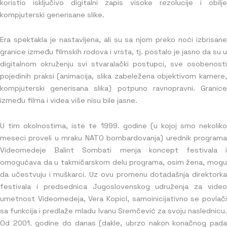
koristio isključivo digitalni zapis visoke rezolucije i obilje
kompjuterski generisane slike.
Era spektakla je nastavljena, ali su sa njom preko noći izbrisane
granice između filmskih rodova i vrsta, tj. postalo je jasno da su u
digitalnom okruženju svi stvaralački postupci, sve osobenosti
pojedinih praksi (animacija, slika zabeležena objektivom kamere,
kompjuterski generisana slika) potpuno ravnopravni. Granice
između filma i videa više nisu bile jasne.
U tim okolnostima, iste te 1999. godine (u kojoj smo nekoliko
meseci proveli u mraku NATO bombardovanja) urednik programa
Videomedeje Balint Sombati menja koncept festivala i
omogućava da u takmičarskom delu programa, osim žena, mogu
da učestvuju i muškarci. Uz ovu promenu dotadašnja direktorka
festivala i predsednica Jugoslovenskog udruženja za video
umetnost Videomedeja, Vera Kopicl, samoinicijativno se povlači
sa funkcija i predlaže mladu Ivanu Sremčević za svoju naslednicu.
Od 2001. godine do danas (dakle, ubrzo nakon konačnog pada