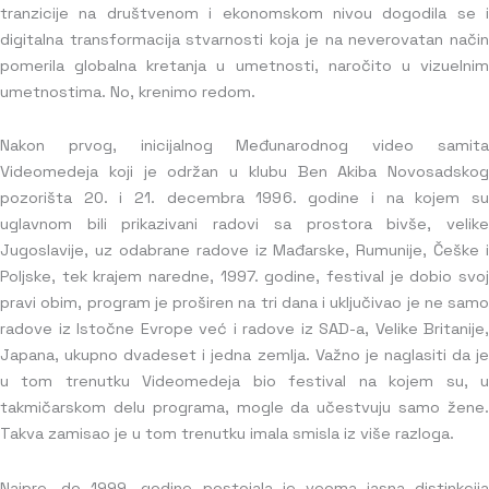
tranzicije na društvenom i ekonomskom nivou dogodila se i
digitalna transformacija stvarnosti koja je na neverovatan način
pomerila globalna kretanja u umetnosti, naročito u vizuelnim
umetnostima. No, krenimo redom.
Nakon prvog, inicijalnog Međunarodnog video samita
Videomedeja koji je održan u klubu Ben Akiba Novosadskog
pozorišta 20. i 21. decembra 1996. godine i na kojem su
uglavnom bili prikazivani radovi sa prostora bivše, velike
Jugoslavije, uz odabrane radove iz Mađarske, Rumunije, Češke i
Poljske, tek krajem naredne, 1997. godine, festival je dobio svoj
pravi obim, program je proširen na tri dana i uključivao je ne samo
radove iz Istočne Evrope već i radove iz SAD-a, Velike Britanije,
Japana, ukupno dvadeset i jedna zemlja. Važno je naglasiti da je
u tom trenutku Videomedeja bio festival na kojem su, u
takmičarskom delu programa, mogle da učestvuju samo žene.
Takva zamisao je u tom trenutku imala smisla iz više razloga.
Najpre, do 1999. godine postojala je veoma jasna distinkcija