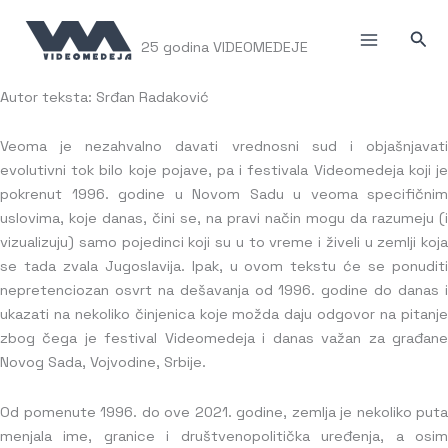
Пређи
на
Прет
25 godina VIDEOMEDEJE
садржај
Autor teksta: Srđan Radaković
Veoma je nezahvalno davati vrednosni sud i objašnjavati
evolutivni tok bilo koje pojave, pa i festivala Videomedeja koji je
pokrenut 1996. godine u Novom Sadu u veoma specifičnim
uslovima, koje danas, čini se, na pravi način mogu da razumeju (i
vizualizuju) samo pojedinci koji su u to vreme i živeli u zemlji koja
se tada zvala Jugoslavija. Ipak, u ovom tekstu će se ponuditi
nepretenciozan osvrt na dešavanja od 1996. godine do danas i
ukazati na nekoliko činjenica koje možda daju odgovor na pitanje
zbog čega je festival Videomedeja i danas važan za građane
Novog Sada, Vojvodine, Srbije.
Od pomenute 1996. do ove 2021. godine, zemlja je nekoliko puta
menjala ime, granice i društvenopolitička uređenja, a osim