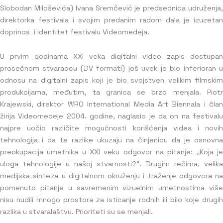
Slobodan Miloševića) Ivana Sremčević je predsednica udruženja,
direktorka festivala i svojim predanim radom dala je izuzetan
doprinos i identitet festivalu Videomedeja.
U prvim godinama XXI veka digitalni video zapis dostupan
prosečnom stvaraocu (DV formati) još uvek je bio inferioran u
odnosu na digitalni zapis koji je bio svojstven velikim filmskim
produkcijama, međutim, ta granica se brzo menjala. Piotr
Krajewski, direktor WRO International Media Art Biennala i član
žirija Videomedeje 2004. godine, naglasio je da on na festivalu
najpre uočio različite mogućnosti korišćenja videa i novih
tehnologija i da te razlike ukuzaju na činjenicu da je osnovna
preokupacija umetnika u XXI veku odgovor na pitanje: „Koja je
uloga tehnologije u našoj stvarnosti?“. Drugim rečima, velika
medijska sinteza u digitalnom okruženju i traženje odgovora na
pomenuto pitanje u savremenim vizuelnim umetnostima više
nisu nudili mnogo prostora za isticanje rodnih ili bilo koje drugih
razlika u stvaralaštvu. Prioriteti su se menjali.