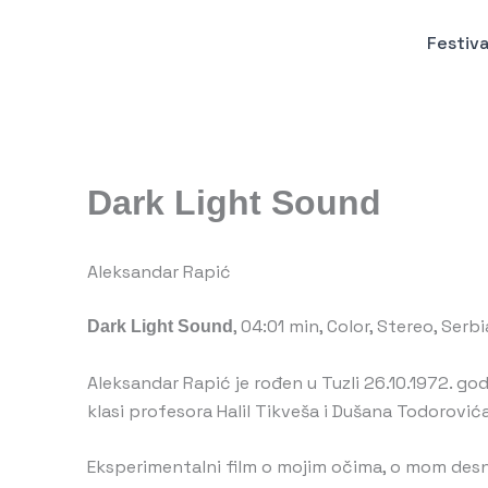
Пређи
на
Festiva
садржај
Dark Light Sound
Aleksandar Rapić
, 04:01 min, Color, Stereo, Serb
Dark Light Sound
Aleksandar Rapić je rođen u Tuzli 26.10.1972. go
klasi profesora Halil Tikveša i Dušana Todorovića
Eksperimentalni film o mojim očima, o mom desn