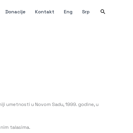
Претрага
Donacije
Kontakt
Eng
Srp
miji umetnosti u Novom Sadu, 1999. godine, u
nim talasima.