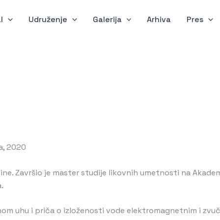
l
Udruženje
Galerija
Arhiva
Pres
ia, 2020
dine. Završio je master studije likovnih umetnosti na Akade
.
om uhu i priča o izloženosti vode elektromagnetnim i zvuč