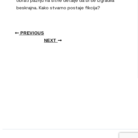
obrati pažnju na sitne detalje da bi se izgradila
beskrajna. Kako stvarno postaje fikcija?
PREVIOUS
NEXT