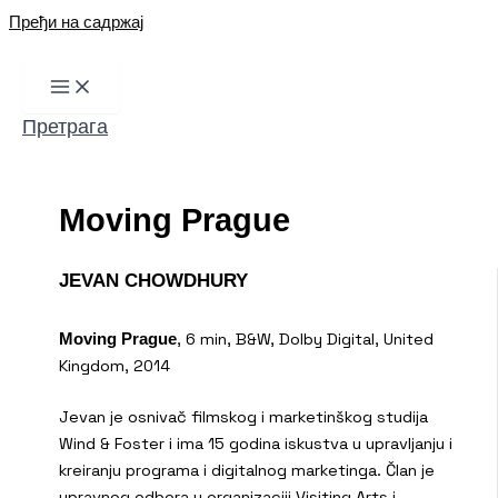
Пређи на садржај
Претрага
Moving Prague
JEVAN CHOWDHURY
, 6 min, B&W, Dolby Digital, United
Moving Prague
Kingdom, 2014
Jevan je osnivač filmskog i marketinškog studija
Wind & Foster i ima 15 godina iskustva u upravljanju i
kreiranju programa i digitalnog marketinga. Član je
upravnog odbora u organizaciji Visiting Arts i