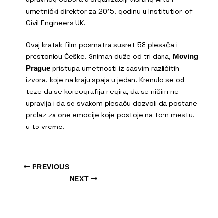
umetnički direktor za 2015. godinu u Institution of
Civil Engineers UK.
Ovaj kratak film posmatra susret 58 plesača i
prestonicu Češke. Sniman duže od tri dana,
Moving
pristupa umetnosti iz sasvim različitih
Prague
izvora, koje na kraju spaja u jedan. Krenulo se od
teze da se koreografija negira, da se ničim ne
upravlja i da se svakom plesaču dozvoli da postane
prolaz za one emocije koje postoje na tom mestu,
u to vreme.
PREVIOUS
NEXT