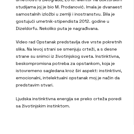
studijama joj je bio M. Prodanović. Imala je dvanaest
samostalnih izložbi u zemlji i inostranstvu. Bila je
gostujući umetnik-stipendista 2012. godine u
Dizeldorfu. Nekoliko puta je nagrađivana.
Video rad Opstanak predstavlja dve vrste pokretnih
slika. Na levoj strani se smenjuju crteži, a s desne
strane su snimci iz životinjskog sveta. Instinktivna,
beskompromisna potreba za opstankom, koja je
istovremeno sagledana kroz širi aspekt: instinktivni,
emocionalni, intelektualni opstanak moj je način da
predstavim stvari.
Ljudska instinktivna energija se preko crteža poredi
sa životinjskim instinktom.