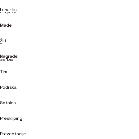
Lunartis
Projekti
Made
Žiri
in
Nagrade
Serbia
Tim
Podrška
Satnica
Preskliping
Prezentacije