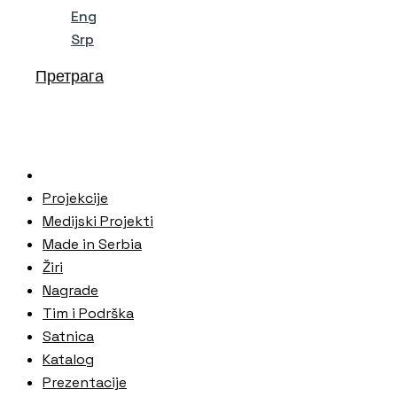
Eng
Srp
Претрага
Projekcije
Medijski Projekti
Made in Serbia
Žiri
Nagrade
Tim i Podrška
Satnica
Katalog
Prezentacije