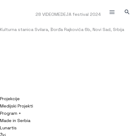
Пређи
на
Прет
28 VIDEOMEDEJA festival 2024
садржај
Kulturna stanica Svilara, Đorđa Rajkovića 6b, Novi Sad, Srbija
Projekcije
Medijski Projekti
Program +
Made in Serbia
Lunartis
Žiri