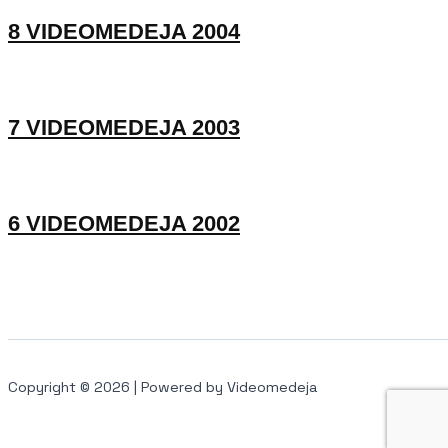
8 VIDEOMEDEJA 2004
7 VIDEOMEDEJA 2003
6 VIDEOMEDEJA 2002
Copyright © 2026 | Powered by Videomedeja