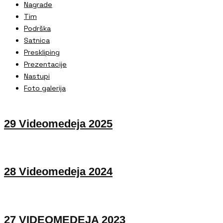
Nagrade
Tim
Podrška
Satnica
Preskliping
Prezentacije
Nastupi
Foto galerija
29 Videomedeja 2025
28 Videomedeja 2024
27 VIDEOMEDEJA 2023