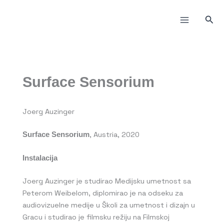
Пређи
на
Прет
садржај
Surface Sensorium
Joerg Auzinger
, Austria, 2020
Surface Sensorium
Instalacija
Joerg Auzinger je studirao Medijsku umetnost sa
Peterom Weibelom, diplomirao je na odseku za
audiovizuelne medije u Školi za umetnost i dizajn u
Gracu i studirao je filmsku režiju na Filmskoj