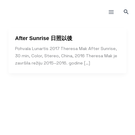
Пређи
на
Прет
садржај
After Sunrise 日照以後
Pohvala Lunartis 2017 Theresa Mak After Sunrise,
30 min, Color, Stereo, China, 2016 Theresa Mak je
završila režiju 2015–2016. godine […]