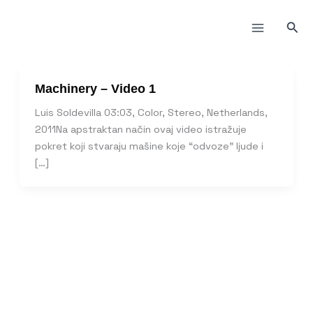
Пређи
на
Прет
садржај
Machinery – Video 1
Luis Soldevilla 03:03, Color, Stereo, Netherlands,
2011Na apstraktan način ovaj video istražuje
pokret koji stvaraju mašine koje “odvoze” ljude i
[…]