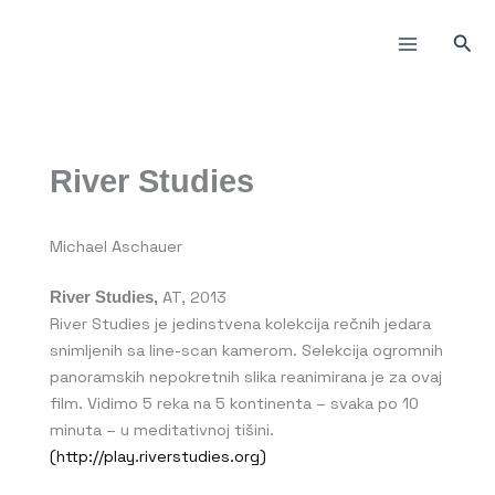
Пређи
на
Прет
садржај
River Studies
Michael Aschauer
AT, 2013
River Studies,
River Studies je jedinstvena kolekcija rečnih jedara
snimljenih sa line-scan kamerom. Selekcija ogromnih
panoramskih nepokretnih slika reanimirana je za ovaj
film. Vidimo 5 reka na 5 kontinenta – svaka po 10
minuta – u meditativnoj tišini.
(http://play.riverstudies.org)