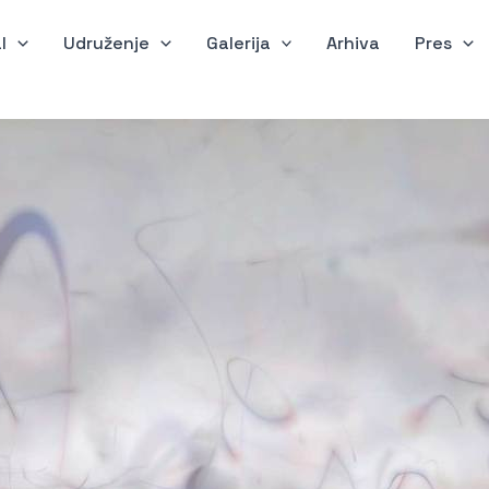
l
Udruženje
Galerija
Arhiva
Pres