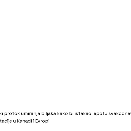
ski protok umiranja biljaka kako bi istakao lepotu svakodn
cije u Kanadi i Evropi.