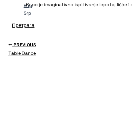
Pepo je imaginativno ispitivanje lepote; lišće 
Eng
Srp
Претрага
PREVIOUS
Table Dance