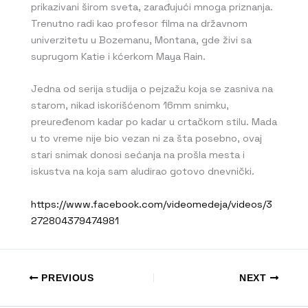
prikazivani širom sveta, zarađujući mnoga priznanja.
Trenutno radi kao profesor filma na državnom
univerzitetu u Bozemanu, Montana, gde živi sa
suprugom Katie i kćerkom Maya Rain.
Jedna od serija studija o pejzažu koja se zasniva na
starom, nikad iskorišćenom 16mm snimku,
preuređenom kadar po kadar u crtačkom stilu. Mada
u to vreme nije bio vezan ni za šta posebno, ovaj
stari snimak donosi sećanja na prošla mesta i
iskustva na koja sam aludirao gotovo dnevnički.
https://www.facebook.com/videomedeja/videos/3
272804379474981
PREVIOUS
NEXT