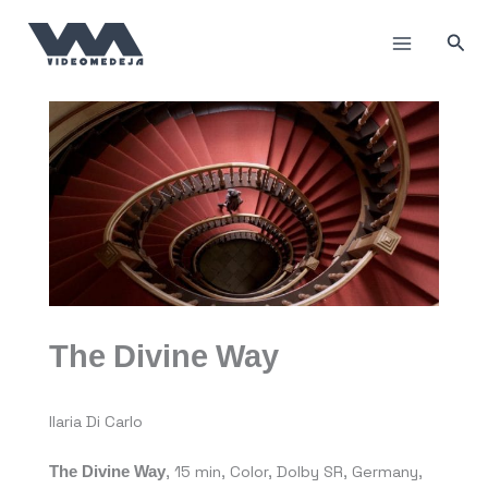
Пређи
на
Прет
садржај
The Divine Way
Ilaria Di Carlo
The Divine Way
, 15 min, Color, Dolby SR, Germany,