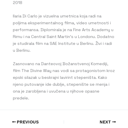
2018
Ilaria Di Carlo je vizuelna umetnica koja radi na
poljima eksperimentalnog filma, video umetnosti i
performansa. Diplomirala je na Fine Arts Academy u
Rimu i na Central Saint Martin’s u Londonu. Dodatno
je studirala film na SAE Institute u Berlinu. Živi i radi
u Berlinu.
Zasnovano na Danteovoj Božanstvenoj Komediji,
film The Divine Way nas vodi sa protagonistom kroz
epski silazak u beskrajni lavirint stepeništa. Kako
njeno putovanje ide dublje, stepenište se menja i
ona je zarobljena i uvučena u njihove opasne
predele.
PREVIOUS
NEXT