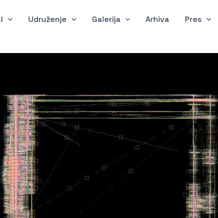
l
Udruženje
Galerija
Arhiva
Pres