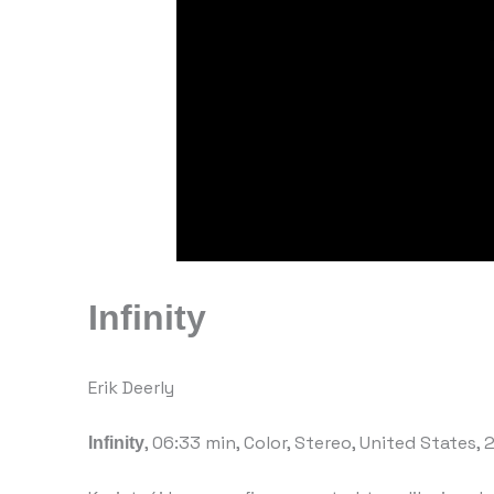
Infinity
Erik Deerly
Infinity
, 06:33 min, Color, Stereo, United States,