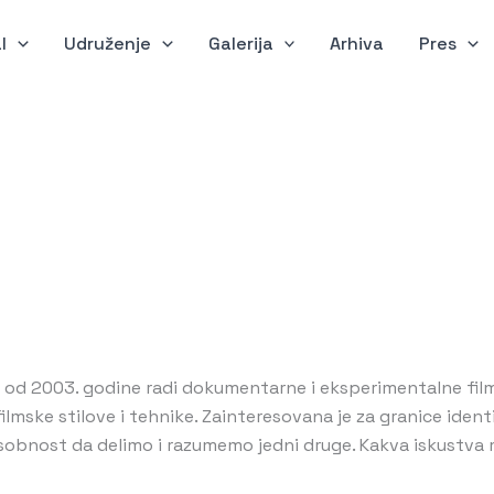
l
Udruženje
Galerija
Arhiva
Pres
ja od 2003. godine radi dokumentarne i eksperimentalne filmo
e filmske stilove i tehnike. Zainteresovana je za granice ide
bnost da delimo i razumemo jedni druge. Kakva iskustva mo