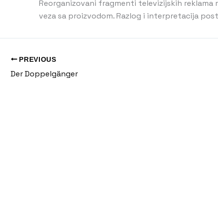
Reorganizovani fragmenti televizijskih reklama rađ
veza sa proizvodom. Razlog i interpretacija posta
PREVIOUS
Der Doppelgänger