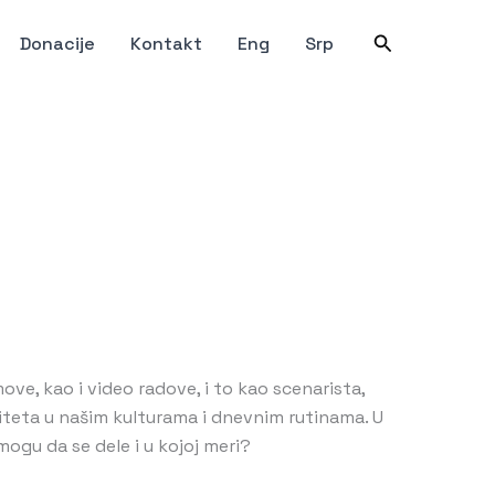
Претрага
Donacije
Kontakt
Eng
Srp
ve, kao i video radove, i to kao scenarista,
ntiteta u našim kulturama i dnevnim rutinama. U
gu da se dele i u kojoj meri?