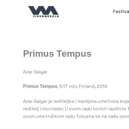
Пређи
на
Festiva
садржај
Primus Tempus
Azar Saiyar
Primus Tempus
, 5.17 min, Finland, 2014
Azar Saiyar je rediteljka i medijska umetnica ko
reditelj i montažer. U svom radu koristi različit
svom umetničkom radu fokusira se na našu sposo