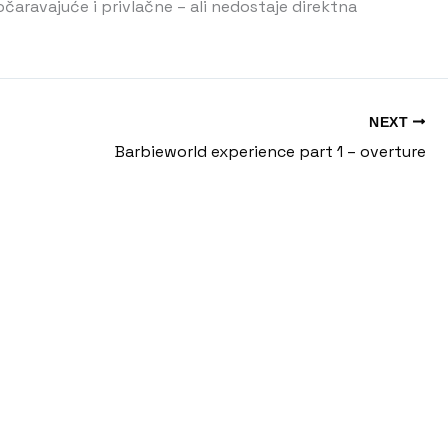
očaravajuće i privlačne – ali nedostaje direktna
NEXT
Barbieworld experience part 1 – overture