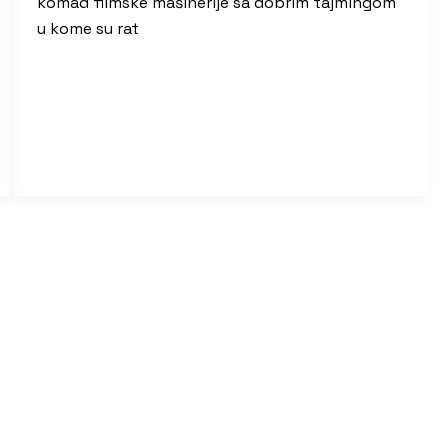
komad filmske mašinerije sa dobrim tajmingom
u kome su rat