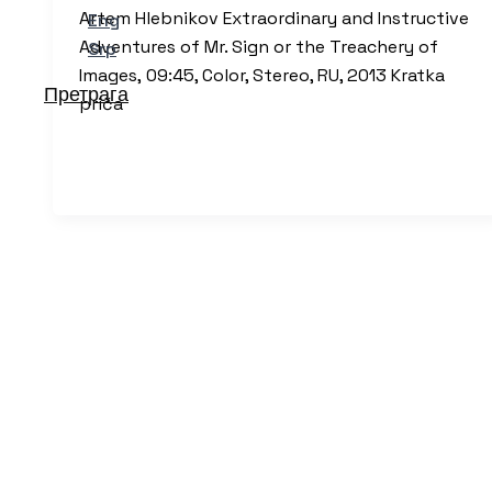
Artem Hlebnikov Extraordinary and Instructive
Eng
Adventures of Mr. Sign or the Treachery of
Srp
Images, 09:45, Color, Stereo, RU, 2013 Kratka
Претрага
priča