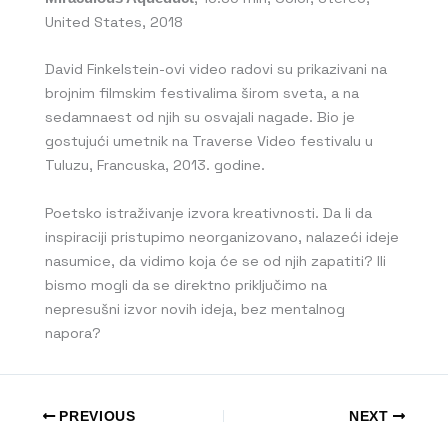
United States, 2018
David Finkelstein-ovi video radovi su prikazivani na
brojnim filmskim festivalima širom sveta, a na
sedamnaest od njih su osvajali nagade. Bio je
gostujući umetnik na Traverse Video festivalu u
Tuluzu, Francuska, 2013. godine.
Poetsko istraživanje izvora kreativnosti. Da li da
inspiraciji pristupimo neorganizovano, nalazeći ideje
nasumice, da vidimo koja će se od njih zapatiti? Ili
bismo mogli da se direktno priključimo na
nepresušni izvor novih ideja, bez mentalnog
napora?
PREVIOUS
NEXT