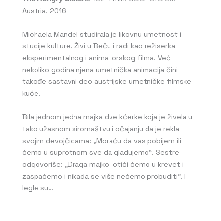
Austria, 2016
Michaela Mandel studirala je likovnu umetnost i
studije kulture. Živi u Beču i radi kao režiserka
eksperimentalnog i animatorskog filma. Već
nekoliko godina njena umetnička animacija čini
takođe sastavni deo austrijske umetničke filmske
kuće.
Bila jednom jedna majka dve kćerke koja je živela u
tako užasnom siromaštvu i očajanju da je rekla
svojim devojčicama: „Moraću da vas pobijem ili
ćemo u suprotnom sve da gladujemo“. Sestre
odgovoriše: „Draga majko, otići ćemo u krevet i
zaspaćemo i nikada se više nećemo probuditi”. I
legle su…